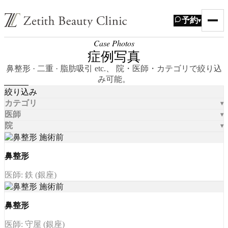
予約
▾
Case Photos
症例写真
鼻整形 · 二重 · 脂肪吸引 etc.、 院・医師・カテゴリで絞り込
み可能。
絞り込み
カテゴリ
医師
院
鼻整形
医師: 鉄 (銀座)
鼻整形
医師: 守屋 (銀座)