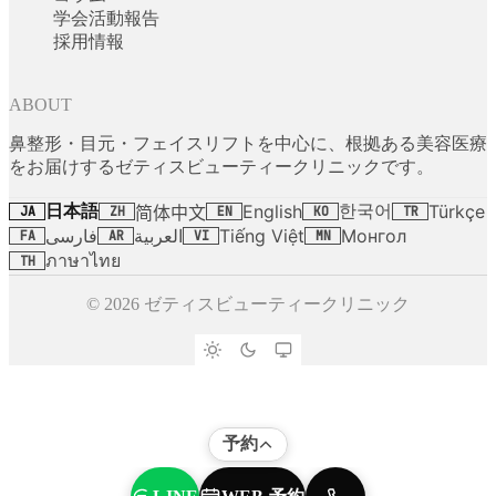
学会活動報告
採用情報
ABOUT
鼻整形・目元・フェイスリフトを中心に、根拠ある美容医療
をお届けするゼティスビューティークリニックです。
日本語
한국어
English
Türkçe
简体中文
JA
ZH
EN
KO
TR
فارسی
العربية
Tiếng Việt
Монгол
FA
AR
VI
MN
ภาษาไทย
TH
© 2026 ゼティスビューティークリニック
予約