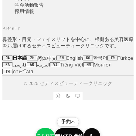
学会活動報告
採用情報
ABOUT
鼻整形・目元・フェイスリフトを中心に、根拠ある美容医療
をお届けするゼティスビューティークリニックです。
日本語
한국어
English
Türkçe
简体中文
JA
ZH
EN
KO
TR
فارسی
العربية
Tiếng Việt
Монгол
FA
AR
VI
MN
ภาษาไทย
TH
© 2026 ゼティスビューティークリニック
予約