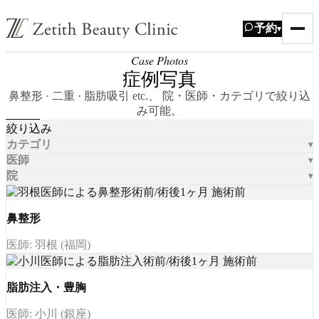
予約
▾
Case Photos
症例写真
鼻整形 · 二重 · 脂肪吸引 etc.、 院・医師・カテゴリで絞り込
み可能。
絞り込み
カテゴリ
医師
院
鼻整形
医師: 羽根 (福岡)
脂肪注入・豊胸
医師: 小川 (銀座)