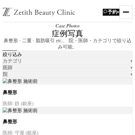
予約
▾
Case Photos
症例写真
鼻整形 · 二重 · 脂肪吸引 etc.、 院・医師・カテゴリで絞り込
み可能。
絞り込み
カテゴリ
医師
院
鼻整形
医師: 鉄 (銀座)
鼻整形
医師: 守屋 (銀座)