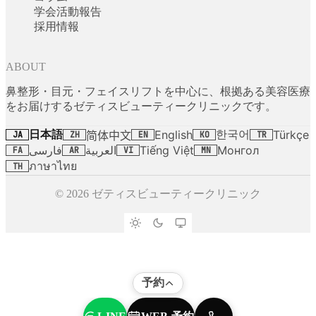
学会活動報告
採用情報
ABOUT
鼻整形・目元・フェイスリフトを中心に、根拠ある美容医療
をお届けするゼティスビューティークリニックです。
日本語
한국어
English
Türkçe
简体中文
JA
ZH
EN
KO
TR
فارسی
العربية
Tiếng Việt
Монгол
FA
AR
VI
MN
ภาษาไทย
TH
© 2026 ゼティスビューティークリニック
予約