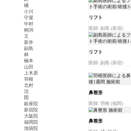
橘
小川
リフト
守屋
中村
医師: 副島 (新宿)
桐渕
王
新井
副島
リフト
林
楠本
医師: 副島 (新宿)
山田
上木原
羽根
北村
沈
鼻整形
院
医師: 羽根 (福岡)
銀座院
新宿院
大阪院
鼻整形
福岡院
池袋院