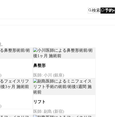
検索
予約
▾
能。
鼻整形
)
医師: 小川 (銀座)
リフト
)
医師: 副島 (新宿)