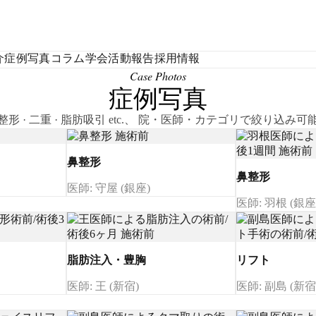
介
症例写真
コラム
学会活動報告
採用情報
Case Photos
症例写真
整形 · 二重 · 脂肪吸引 etc.、 院・医師・カテゴリで絞り込み可
鼻整形
鼻整形
医師: 守屋 (銀座)
医師: 羽根 (銀座
脂肪注入・豊胸
リフト
医師: 王 (新宿)
医師: 副島 (新宿