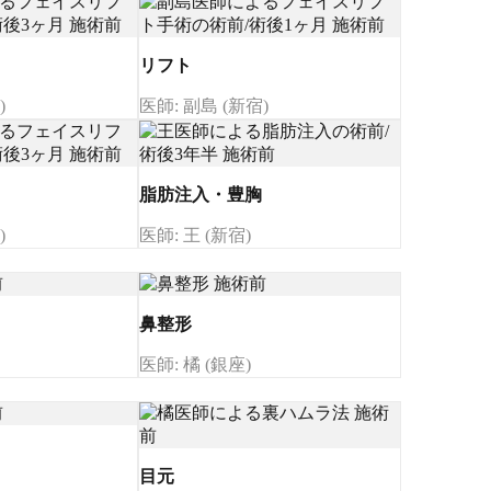
リフト
)
医師: 副島 (新宿)
脂肪注入・豊胸
)
医師: 王 (新宿)
鼻整形
医師: 橘 (銀座)
目元