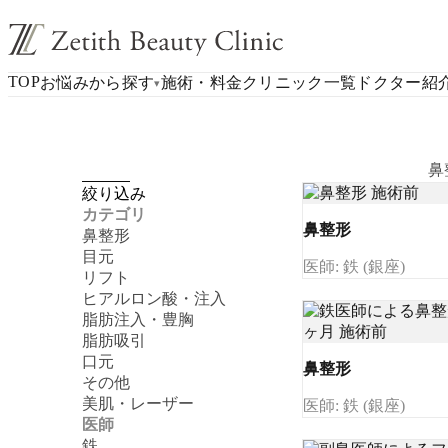
TOP
お悩みから探す
施術・料金
クリニック一覧
ドクター紹
▾
鼻
絞り込み
カテゴリ
鼻整形
鼻整形
目元
医師: 鉄 (銀座)
リフト
ヒアルロン酸・注入
脂肪注入・豊胸
脂肪吸引
口元
鼻整形
その他
美肌・レーザー
医師: 鉄 (銀座)
医師
鉄