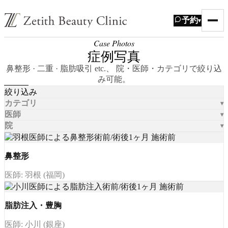
予約
▾
Case Photos
症例写真
鼻整形 · 二重 · 脂肪吸引 etc.、 院・医師・カテゴリで絞り込
み可能。
絞り込み
カテゴリ
医師
院
鼻整形
医師: 羽根 (福岡)
脂肪注入・豊胸
医師: 小川 (銀座)