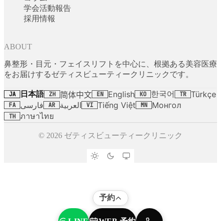
学会活動報告
採用情報
ABOUT
鼻整形・目元・フェイスリフトを中心に、根拠ある美容医療
をお届けするゼティスビューティークリニックです。
日本語
한국어
English
Türkçe
简体中文
JA
ZH
EN
KO
TR
فارسی
العربية
Tiếng Việt
Монгол
FA
AR
VI
MN
ภาษาไทย
TH
© 2026 ゼティスビューティークリニック
予約