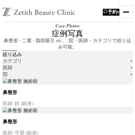
予約
▾
Case Photos
症例写真
鼻整形 · 二重 · 脂肪吸引 etc.、 院・医師・カテゴリで絞り込
み可能。
絞り込み
カテゴリ
医師
院
鼻整形
医師: 鉄 (銀座)
鼻整形
医師: 守屋 (銀座)