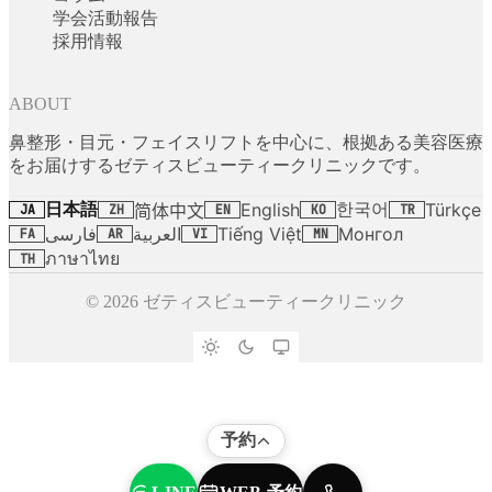
学会活動報告
採用情報
ABOUT
鼻整形・目元・フェイスリフトを中心に、根拠ある美容医療
をお届けするゼティスビューティークリニックです。
日本語
한국어
English
Türkçe
简体中文
JA
ZH
EN
KO
TR
فارسی
العربية
Tiếng Việt
Монгол
FA
AR
VI
MN
ภาษาไทย
TH
© 2026 ゼティスビューティークリニック
予約