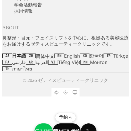
学会活動報告
採用情報
ABOUT
鼻整形・目元・フェイスリフトを中心に、根拠ある美容医療
をお届けするゼティスビューティークリニックです。
日本語
한국어
English
Türkçe
简体中文
JA
ZH
EN
KO
TR
فارسی
العربية
Tiếng Việt
Монгол
FA
AR
VI
MN
ภาษาไทย
TH
© 2026 ゼティスビューティークリニック
予約