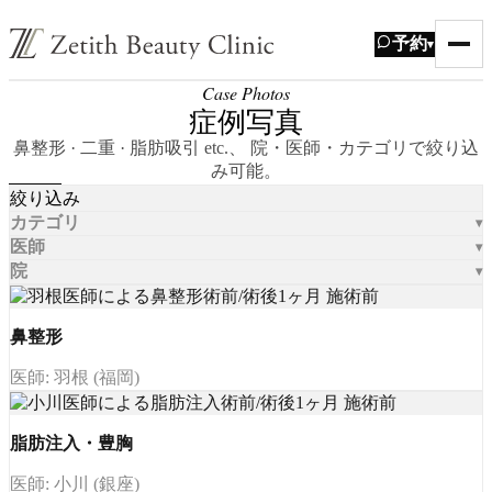
予約
▾
Case Photos
症例写真
鼻整形 · 二重 · 脂肪吸引 etc.、 院・医師・カテゴリで絞り込
み可能。
絞り込み
カテゴリ
医師
院
鼻整形
医師: 羽根 (福岡)
脂肪注入・豊胸
医師: 小川 (銀座)