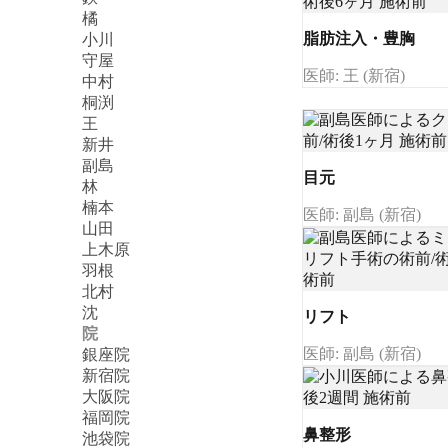
橘
脂肪注入・豊胸
小川
守屋
医師: 王 (新宿)
中村
桐渕
王
新井
副島
目元
林
楠本
医師: 副島 (新宿)
山田
上木原
羽根
北村
沈
リフト
院
医師: 副島 (新宿)
銀座院
新宿院
大阪院
福岡院
鼻整形
池袋院