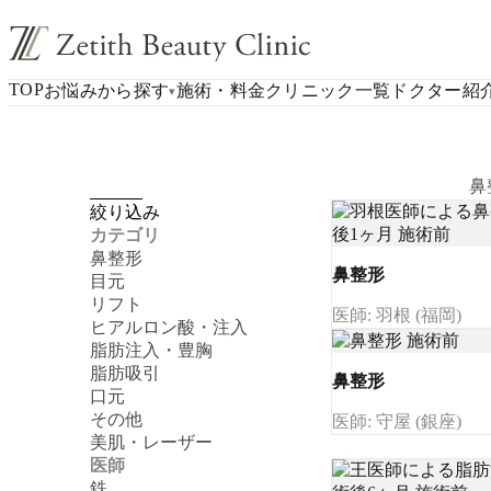
TOP
お悩みから探す
施術・料金
クリニック一覧
ドクター紹
▾
鼻
絞り込み
カテゴリ
鼻整形
鼻整形
目元
リフト
医師: 羽根 (福岡)
ヒアルロン酸・注入
脂肪注入・豊胸
脂肪吸引
鼻整形
口元
その他
医師: 守屋 (銀座)
美肌・レーザー
医師
鉄