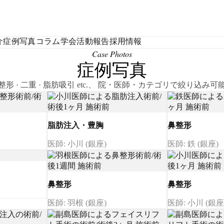
介
症例写真
コラム
学会活動報告
採用情報
Case Photos
症例写真
整形 · 二重 · 脂肪吸引 etc.、 院・医師・カテゴリで絞り込み可
脂肪注入・豊胸
鼻整形
医師: 小川 (銀座)
医師: 鉄 (銀座)
鼻整形
鼻整形
医師: 羽根 (銀座)
医師: 小川 (銀座