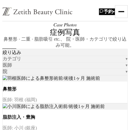
予約
▾
Case Photos
症例写真
鼻整形 · 二重 · 脂肪吸引 etc.、 院・医師・カテゴリで絞り込
み可能。
絞り込み
カテゴリ
医師
院
鼻整形
医師: 羽根 (福岡)
脂肪注入・豊胸
医師: 小川 (銀座)