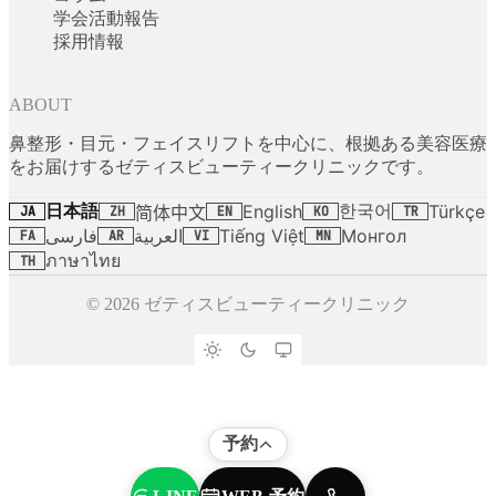
学会活動報告
採用情報
ABOUT
鼻整形・目元・フェイスリフトを中心に、根拠ある美容医療
をお届けするゼティスビューティークリニックです。
日本語
한국어
English
Türkçe
简体中文
JA
ZH
EN
KO
TR
فارسی
العربية
Tiếng Việt
Монгол
FA
AR
VI
MN
ภาษาไทย
TH
© 2026 ゼティスビューティークリニック
予約