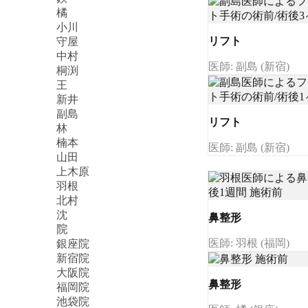
橘
小川
リフト
守屋
中村
医師: 副島 (新宿)
桐渕
王
新井
副島
リフト
林
楠本
医師: 副島 (新宿)
山田
上木原
羽根
北村
沈
鼻整形
院
医師: 羽根 (福岡)
銀座院
新宿院
大阪院
鼻整形
福岡院
池袋院