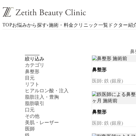
TOP
お悩みから探す
施術・料金
クリニック一覧
ドクター紹
▾
鼻
絞り込み
カテゴリ
鼻整形
鼻整形
目元
医師: 鉄 (銀座)
リフト
ヒアルロン酸・注入
脂肪注入・豊胸
脂肪吸引
口元
鼻整形
その他
美肌・レーザー
医師: 鉄 (銀座)
医師
鉄