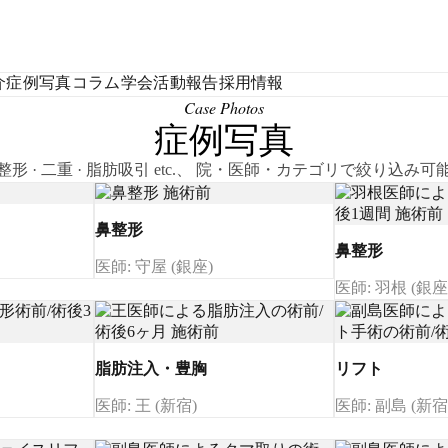
介
症例写真
コラム
学会活動報告
採用情報
Case Photos
症例写真
整形 · 二重 · 脂肪吸引 etc.、 院・医師・カテゴリで絞り込み可
鼻整形
鼻整形
医師: 守屋 (銀座)
医師: 羽根 (銀座
脂肪注入・豊胸
リフト
医師: 王 (新宿)
医師: 副島 (新宿