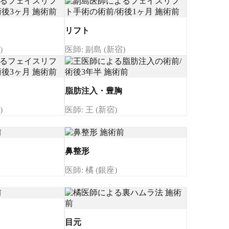
リフト
)
医師: 副島 (新宿)
脂肪注入・豊胸
)
医師: 王 (新宿)
鼻整形
医師: 橘 (銀座)
目元