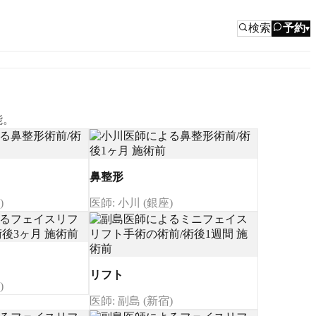
検索
予約
▾
能。
鼻整形
)
医師: 小川 (銀座)
リフト
)
医師: 副島 (新宿)