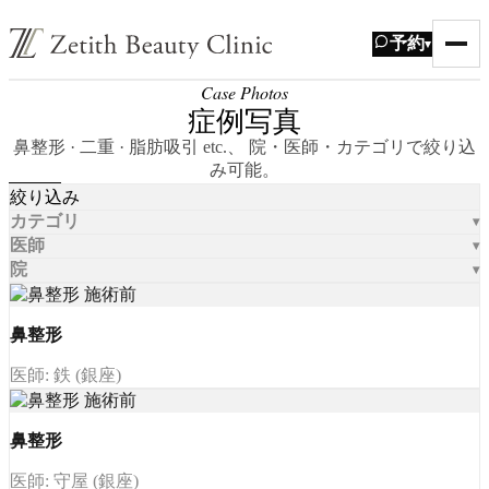
予約
▾
Case Photos
症例写真
鼻整形 · 二重 · 脂肪吸引 etc.、 院・医師・カテゴリで絞り込
み可能。
絞り込み
カテゴリ
医師
院
鼻整形
医師: 鉄 (銀座)
鼻整形
医師: 守屋 (銀座)