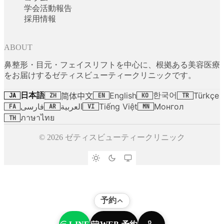
学会活動報告
採用情報
ABOUT
鼻整形・目元・フェイスリフトを中心に、根拠ある美容医療
をお届けするゼティスビューティークリニックです。
日本語
한국어
English
Türkçe
简体中文
JA
ZH
EN
KO
TR
فارسی
العربية
Tiếng Việt
Монгол
FA
AR
VI
MN
ภาษาไทย
TH
© 2026 ゼティスビューティークリニック
予約