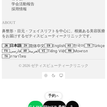
学会活動報告
採用情報
ABOUT
鼻整形・目元・フェイスリフトを中心に、根拠ある美容医療
をお届けするゼティスビューティークリニックです。
日本語
한국어
English
Türkçe
简体中文
JA
ZH
EN
KO
TR
فارسی
العربية
Tiếng Việt
Монгол
FA
AR
VI
MN
ภาษาไทย
TH
© 2026 ゼティスビューティークリニック
予約