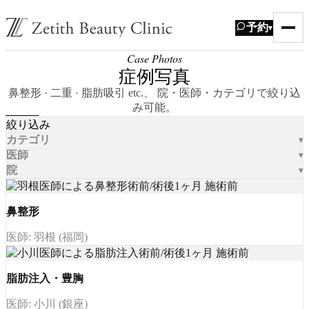
予約
▾
Case Photos
症例写真
鼻整形 · 二重 · 脂肪吸引 etc.、 院・医師・カテゴリで絞り込
み可能。
絞り込み
カテゴリ
医師
院
鼻整形
医師: 羽根 (福岡)
脂肪注入・豊胸
医師: 小川 (銀座)