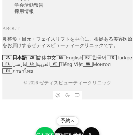
学会活動報告
採用情報
ABOUT
鼻整形・目元・フェイスリフトを中心に、根拠ある美容医療
をお届けするゼティスビューティークリニックです。
日本語
한국어
English
Türkçe
简体中文
JA
ZH
EN
KO
TR
فارسی
العربية
Tiếng Việt
Монгол
FA
AR
VI
MN
ภาษาไทย
TH
© 2026 ゼティスビューティークリニック
予約