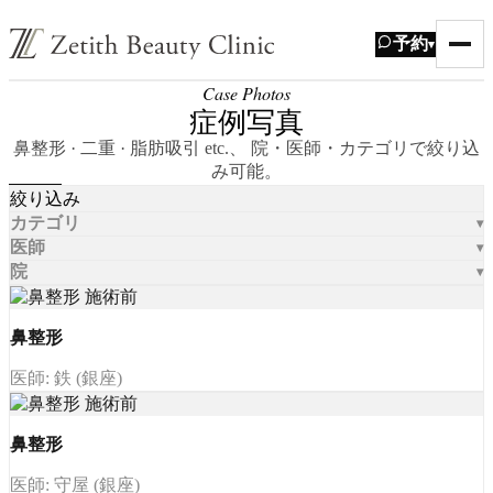
予約
▾
Case Photos
症例写真
鼻整形 · 二重 · 脂肪吸引 etc.、 院・医師・カテゴリで絞り込
み可能。
絞り込み
カテゴリ
医師
院
鼻整形
医師: 鉄 (銀座)
鼻整形
医師: 守屋 (銀座)