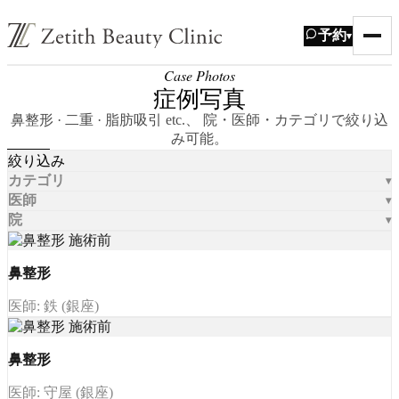
予約
▾
Case Photos
症例写真
鼻整形 · 二重 · 脂肪吸引 etc.、 院・医師・カテゴリで絞り込
み可能。
絞り込み
カテゴリ
医師
院
鼻整形
医師: 鉄 (銀座)
鼻整形
医師: 守屋 (銀座)