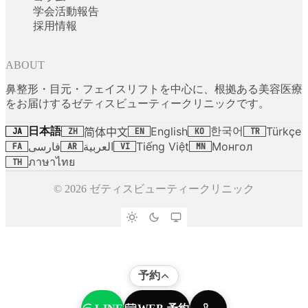
学会活動報告
採用情報
ABOUT
鼻整形・目元・フェイスリフトを中心に、根拠ある美容医療
をお届けするゼティスビューティークリニックです。
日本語
한국어
English
Türkçe
简体中文
JA
ZH
EN
KO
TR
فارسی
العربية
Tiếng Việt
Монгол
FA
AR
VI
MN
ภาษาไทย
TH
© 2026 ゼティスビューティークリニック
予約