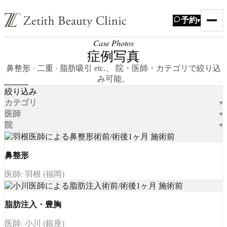
予約
▾
Case Photos
症例写真
鼻整形 · 二重 · 脂肪吸引 etc.、 院・医師・カテゴリで絞り込
み可能。
絞り込み
カテゴリ
医師
院
鼻整形
医師: 羽根 (福岡)
脂肪注入・豊胸
医師: 小川 (銀座)