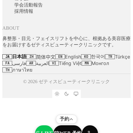
学会活動報告
採用情報
ABOUT
鼻整形・目元・フェイスリフトを中心に、根拠ある美容医療
をお届けするゼティスビューティークリニックです。
日本語
한국어
English
Türkçe
简体中文
JA
ZH
EN
KO
TR
فارسی
العربية
Tiếng Việt
Монгол
FA
AR
VI
MN
ภาษาไทย
TH
© 2026 ゼティスビューティークリニック
予約