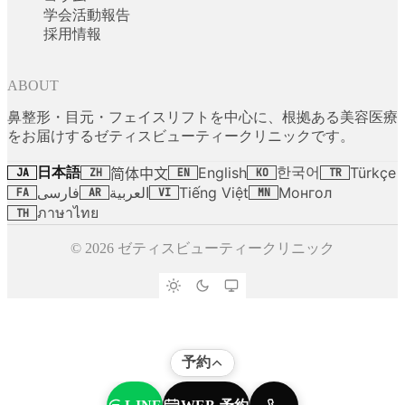
学会活動報告
採用情報
ABOUT
鼻整形・目元・フェイスリフトを中心に、根拠ある美容医療
をお届けするゼティスビューティークリニックです。
日本語
한국어
English
Türkçe
简体中文
JA
ZH
EN
KO
TR
فارسی
العربية
Tiếng Việt
Монгол
FA
AR
VI
MN
ภาษาไทย
TH
© 2026 ゼティスビューティークリニック
予約