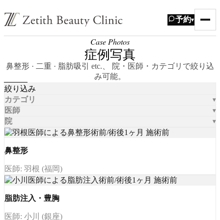
予約
▾
Case Photos
症例写真
鼻整形 · 二重 · 脂肪吸引 etc.、 院・医師・カテゴリで絞り込
み可能。
絞り込み
カテゴリ
医師
院
鼻整形
医師: 羽根 (福岡)
脂肪注入・豊胸
医師: 小川 (銀座)