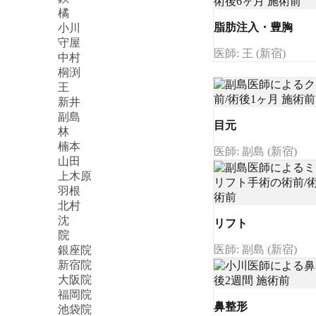
橘
脂肪注入・豊胸
小川
守屋
医師: 王 (新宿)
中村
桐渕
王
新井
副島
目元
林
楠本
医師: 副島 (新宿)
山田
上木原
羽根
北村
沈
リフト
院
医師: 副島 (新宿)
銀座院
新宿院
大阪院
福岡院
鼻整形
池袋院