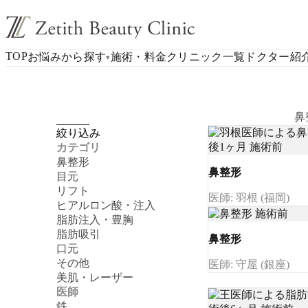
TOP
お悩みから探す
施術・料金
クリニック一覧
ドクター紹
▾
鼻
絞り込み
カテゴリ
鼻整形
鼻整形
目元
リフト
医師: 羽根 (福岡)
ヒアルロン酸・注入
脂肪注入・豊胸
脂肪吸引
鼻整形
口元
その他
医師: 守屋 (銀座)
美肌・レーザー
医師
鉄