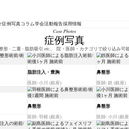
介
症例写真
コラム
学会活動報告
採用情報
Case Photos
症例写真
整形 · 二重 · 脂肪吸引 etc.、 院・医師・カテゴリで絞り込み可
脂肪注入・豊胸
鼻整形
医師: 小川 (銀座)
医師: 鉄 (銀座)
鼻整形
鼻整形
医師: 羽根 (銀座)
医師: 小川 (銀座