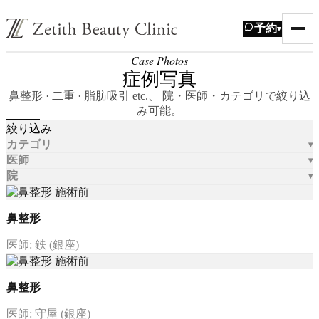
予約
▾
Case Photos
症例写真
鼻整形 · 二重 · 脂肪吸引 etc.、 院・医師・カテゴリで絞り込
み可能。
絞り込み
カテゴリ
医師
院
鼻整形
医師: 鉄 (銀座)
鼻整形
医師: 守屋 (銀座)