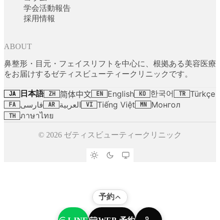
学会活動報告
採用情報
ABOUT
鼻整形・目元・フェイスリフトを中心に、根拠ある美容医療
をお届けするゼティスビューティークリニックです。
日本語
한국어
English
Türkçe
简体中文
JA
ZH
EN
KO
TR
فارسی
العربية
Tiếng Việt
Монгол
FA
AR
VI
MN
ภาษาไทย
TH
© 2026 ゼティスビューティークリニック
予約