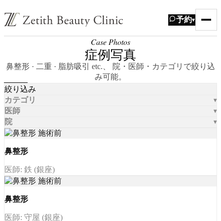
予約
▾
Case Photos
症例写真
鼻整形 · 二重 · 脂肪吸引 etc.、 院・医師・カテゴリで絞り込
み可能。
絞り込み
カテゴリ
医師
院
鼻整形
医師: 鉄 (銀座)
鼻整形
医師: 守屋 (銀座)