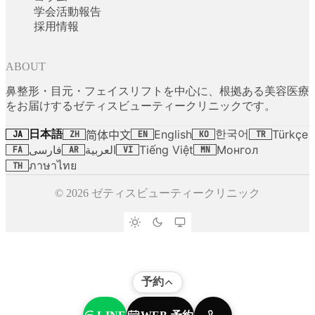
学会活動報告
採用情報
ABOUT
鼻整形・目元・フェイスリフトを中心に、根拠ある美容医療
をお届けするゼティスビューティークリニックです。
日本語
한국어
English
Türkçe
简体中文
JA
ZH
EN
KO
TR
فارسی
العربية
Tiếng Việt
Монгол
FA
AR
VI
MN
ภาษาไทย
TH
© 2026 ゼティスビューティークリニック
予約