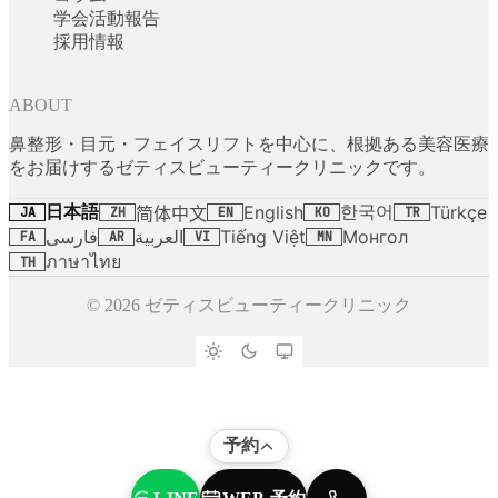
学会活動報告
採用情報
ABOUT
鼻整形・目元・フェイスリフトを中心に、根拠ある美容医療
をお届けするゼティスビューティークリニックです。
日本語
한국어
English
Türkçe
简体中文
JA
ZH
EN
KO
TR
فارسی
العربية
Tiếng Việt
Монгол
FA
AR
VI
MN
ภาษาไทย
TH
© 2026 ゼティスビューティークリニック
予約