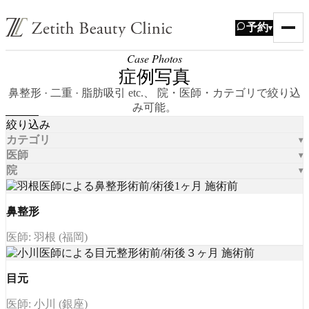
予約
▾
Case Photos
症例写真
鼻整形 · 二重 · 脂肪吸引 etc.、 院・医師・カテゴリで絞り込
み可能。
絞り込み
カテゴリ
医師
院
鼻整形
医師: 羽根 (福岡)
目元
医師: 小川 (銀座)