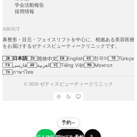
学会活動報告
採用情報
ABOUT
鼻整形・目元・フェイスリフトを中心に、根拠ある美容医療
をお届けするゼティスビューティークリニックです。
日本語
한국어
English
Türkçe
简体中文
JA
ZH
EN
KO
TR
فارسی
العربية
Tiếng Việt
Монгол
FA
AR
VI
MN
ภาษาไทย
TH
© 2026 ゼティスビューティークリニック
予約