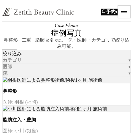
予約
▾
Case Photos
症例写真
鼻整形 · 二重 · 脂肪吸引 etc.、 院・医師・カテゴリで絞り込
み可能。
絞り込み
カテゴリ
医師
院
鼻整形
医師: 羽根 (福岡)
脂肪注入・豊胸
医師: 小川 (銀座)