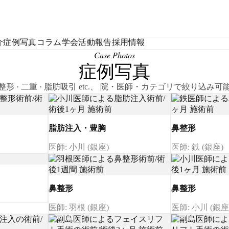
介
症例写真
コラム
学会活動報告
採用情報
Case Photos
症例写真
整形 · 二重 · 脂肪吸引 etc.、 院・医師・カテゴリで絞り込み可
脂肪注入・豊胸
鼻整形
医師: 小川 (銀座)
医師: 鉄 (銀座)
鼻整形
鼻整形
医師: 羽根 (銀座)
医師: 小川 (銀座