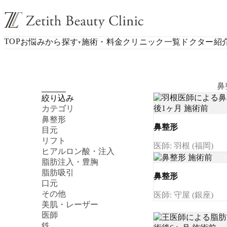
TOP
お悩みから探す
施術・料金
クリニック一覧
ドクター紹
▾
鼻
絞り込み
カテゴリ
鼻整形
鼻整形
目元
リフト
医師: 羽根 (福岡)
ヒアルロン酸・注入
脂肪注入・豊胸
脂肪吸引
鼻整形
口元
その他
医師: 守屋 (銀座)
美肌・レーザー
医師
鉄