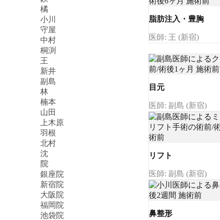
橘
脂肪注入・豊胸
小川
守屋
医師: 王 (新宿)
中村
桐渕
王
新井
副島
目元
林
楠本
医師: 副島 (新宿)
山田
上木原
羽根
北村
沈
リフト
院
医師: 副島 (新宿)
銀座院
新宿院
大阪院
福岡院
鼻整形
池袋院