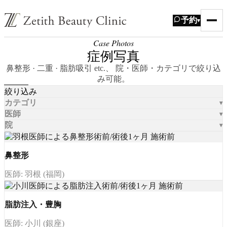
予約
▾
Case Photos
症例写真
鼻整形 · 二重 · 脂肪吸引 etc.、 院・医師・カテゴリで絞り込
み可能。
絞り込み
カテゴリ
医師
院
鼻整形
医師: 羽根 (福岡)
脂肪注入・豊胸
医師: 小川 (銀座)