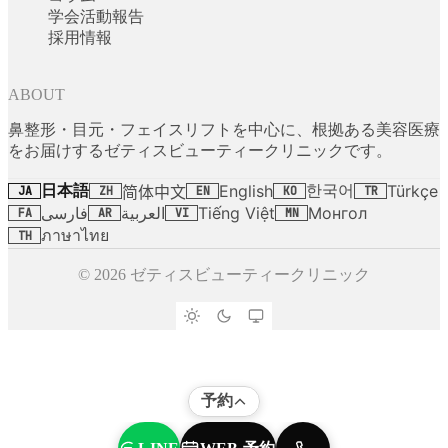
学会活動報告
採用情報
ABOUT
鼻整形・目元・フェイスリフトを中心に、根拠ある美容医療
をお届けするゼティスビューティークリニックです。
日本語
한국어
English
Türkçe
简体中文
JA
ZH
EN
KO
TR
فارسی
العربية
Tiếng Việt
Монгол
FA
AR
VI
MN
ภาษาไทย
TH
© 2026 ゼティスビューティークリニック
予約