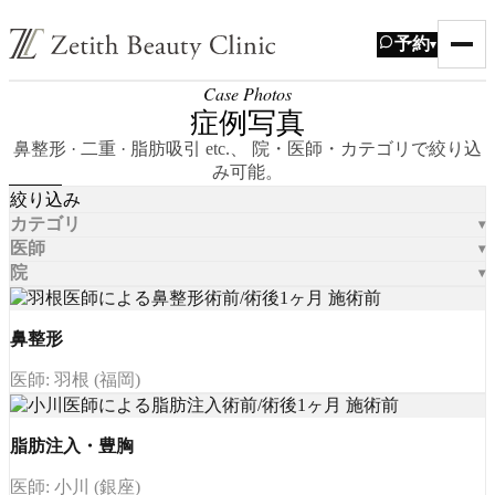
予約
▾
Case Photos
症例写真
鼻整形 · 二重 · 脂肪吸引 etc.、 院・医師・カテゴリで絞り込
み可能。
絞り込み
カテゴリ
医師
院
鼻整形
医師: 羽根 (福岡)
脂肪注入・豊胸
医師: 小川 (銀座)