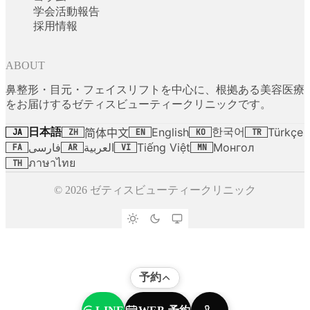
学会活動報告
採用情報
ABOUT
鼻整形・目元・フェイスリフトを中心に、根拠ある美容医療
をお届けするゼティスビューティークリニックです。
日本語
한국어
English
Türkçe
简体中文
JA
ZH
EN
KO
TR
فارسی
العربية
Tiếng Việt
Монгол
FA
AR
VI
MN
ภาษาไทย
TH
© 2026 ゼティスビューティークリニック
予約