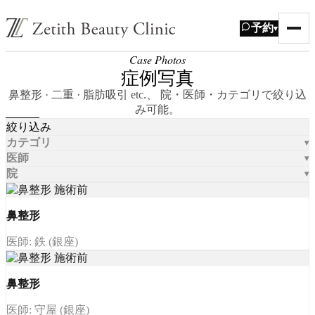
予約
▾
Case Photos
症例写真
鼻整形 · 二重 · 脂肪吸引 etc.、 院・医師・カテゴリで絞り込
み可能。
絞り込み
カテゴリ
医師
院
鼻整形
医師: 鉄 (銀座)
鼻整形
医師: 守屋 (銀座)