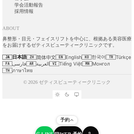
学会活動報告
採用情報
ABOUT
鼻整形・目元・フェイスリフトを中心に、根拠ある美容医療
をお届けするゼティスビューティークリニックです。
日本語
한국어
English
Türkçe
简体中文
JA
ZH
EN
KO
TR
فارسی
العربية
Tiếng Việt
Монгол
FA
AR
VI
MN
ภาษาไทย
TH
© 2026 ゼティスビューティークリニック
予約