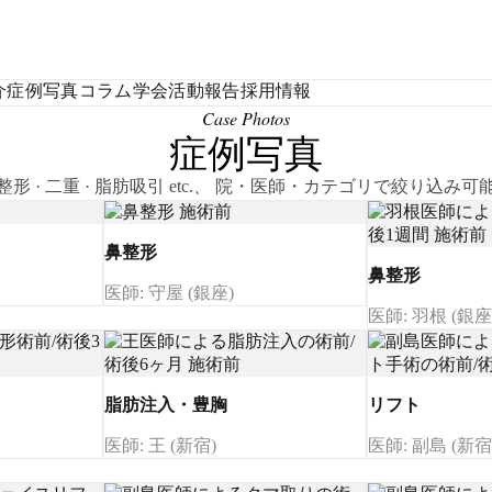
介
症例写真
コラム
学会活動報告
採用情報
Case Photos
症例写真
整形 · 二重 · 脂肪吸引 etc.、 院・医師・カテゴリで絞り込み可
鼻整形
鼻整形
医師: 守屋 (銀座)
医師: 羽根 (銀座
脂肪注入・豊胸
リフト
医師: 王 (新宿)
医師: 副島 (新宿