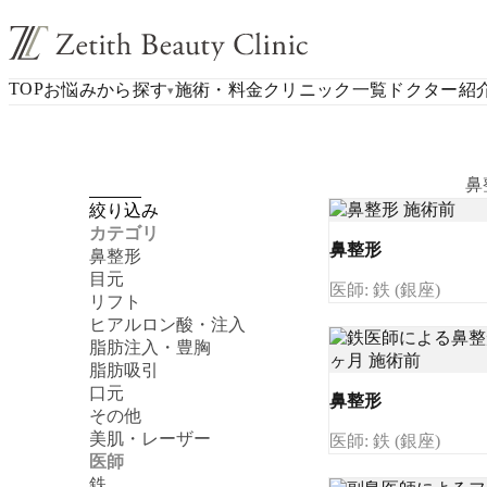
TOP
お悩みから探す
施術・料金
クリニック一覧
ドクター紹
▾
鼻
絞り込み
カテゴリ
鼻整形
鼻整形
目元
医師: 鉄 (銀座)
リフト
ヒアルロン酸・注入
脂肪注入・豊胸
脂肪吸引
口元
鼻整形
その他
美肌・レーザー
医師: 鉄 (銀座)
医師
鉄