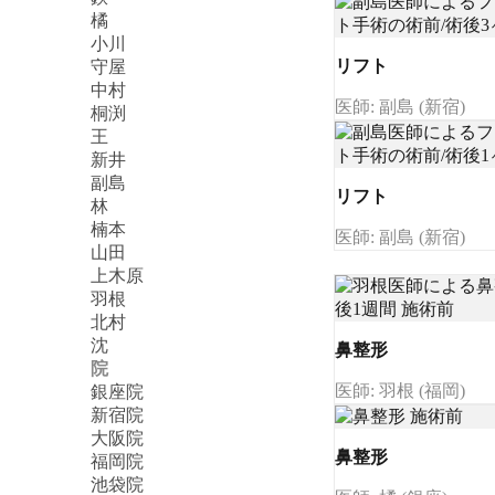
橘
小川
リフト
守屋
中村
医師: 副島 (新宿)
桐渕
王
新井
副島
リフト
林
楠本
医師: 副島 (新宿)
山田
上木原
羽根
北村
沈
鼻整形
院
医師: 羽根 (福岡)
銀座院
新宿院
大阪院
鼻整形
福岡院
池袋院