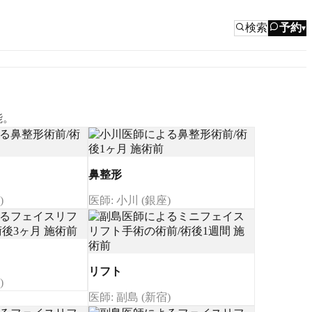
検索
予約
▾
能。
鼻整形
)
医師: 小川 (銀座)
リフト
)
医師: 副島 (新宿)