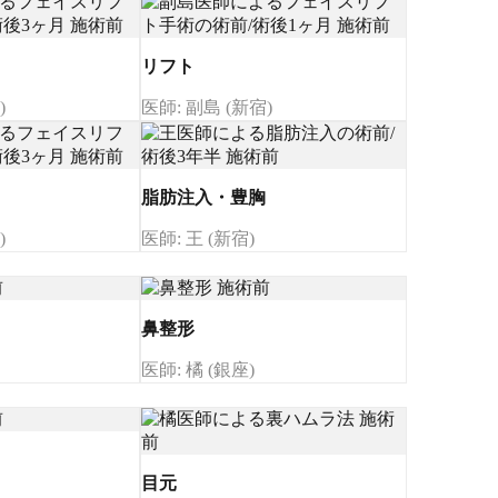
リフト
)
医師: 副島 (新宿)
脂肪注入・豊胸
)
医師: 王 (新宿)
鼻整形
医師: 橘 (銀座)
目元