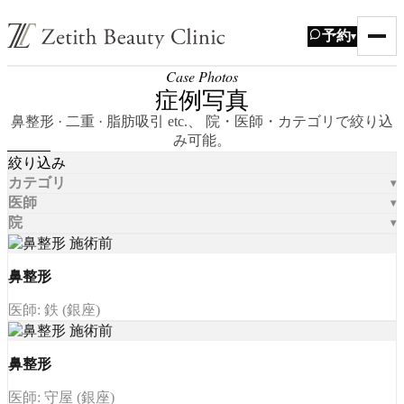
予約
▾
Case Photos
症例写真
鼻整形 · 二重 · 脂肪吸引 etc.、 院・医師・カテゴリで絞り込
み可能。
絞り込み
カテゴリ
医師
院
鼻整形
医師: 鉄 (銀座)
鼻整形
医師: 守屋 (銀座)