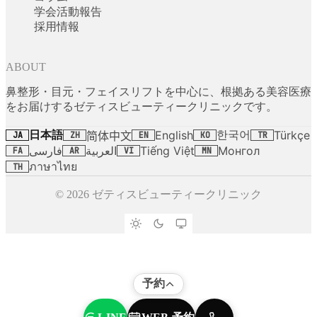
学会活動報告
採用情報
ABOUT
鼻整形・目元・フェイスリフトを中心に、根拠ある美容医療
をお届けするゼティスビューティークリニックです。
日本語
한국어
English
Türkçe
简体中文
JA
ZH
EN
KO
TR
فارسی
العربية
Tiếng Việt
Монгол
FA
AR
VI
MN
ภาษาไทย
TH
© 2026 ゼティスビューティークリニック
予約