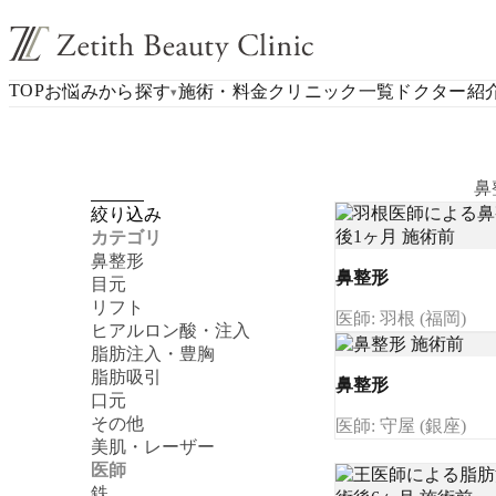
TOP
お悩みから探す
施術・料金
クリニック一覧
ドクター紹
▾
鼻
絞り込み
カテゴリ
鼻整形
鼻整形
目元
リフト
医師: 羽根 (福岡)
ヒアルロン酸・注入
脂肪注入・豊胸
脂肪吸引
鼻整形
口元
その他
医師: 守屋 (銀座)
美肌・レーザー
医師
鉄