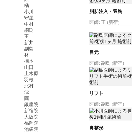
橘
脂肪注入・豊胸
小川
守屋
医師: 王 (新宿)
中村
桐渕
王
新井
副島
目元
林
楠本
医師: 副島 (新宿)
山田
上木原
羽根
北村
沈
リフト
院
医師: 副島 (新宿)
銀座院
新宿院
大阪院
福岡院
鼻整形
池袋院