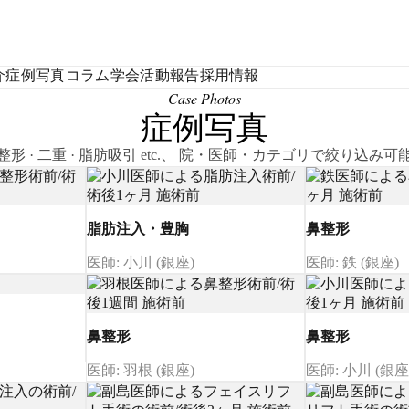
介
症例写真
コラム
学会活動報告
採用情報
Case Photos
症例写真
整形 · 二重 · 脂肪吸引 etc.、 院・医師・カテゴリで絞り込み可
脂肪注入・豊胸
鼻整形
医師: 小川 (銀座)
医師: 鉄 (銀座)
鼻整形
鼻整形
医師: 羽根 (銀座)
医師: 小川 (銀座