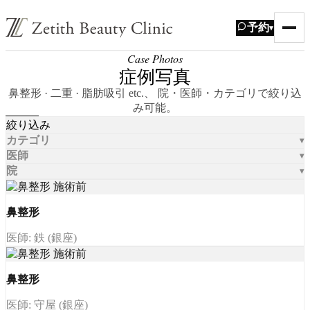
予約
▾
Case Photos
症例写真
鼻整形 · 二重 · 脂肪吸引 etc.、 院・医師・カテゴリで絞り込
み可能。
絞り込み
カテゴリ
医師
院
鼻整形
医師: 鉄 (銀座)
鼻整形
医師: 守屋 (銀座)