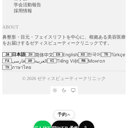
学会活動報告
採用情報
ABOUT
鼻整形・目元・フェイスリフトを中心に、根拠ある美容医療
をお届けするゼティスビューティークリニックです。
日本語
한국어
English
Türkçe
简体中文
JA
ZH
EN
KO
TR
فارسی
العربية
Tiếng Việt
Монгол
FA
AR
VI
MN
ภาษาไทย
TH
© 2026 ゼティスビューティークリニック
予約