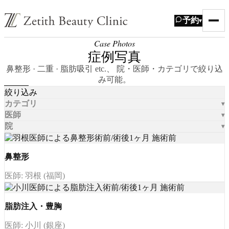
予約
▾
Case Photos
症例写真
鼻整形 · 二重 · 脂肪吸引 etc.、 院・医師・カテゴリで絞り込
み可能。
絞り込み
カテゴリ
医師
院
鼻整形
医師: 羽根 (福岡)
脂肪注入・豊胸
医師: 小川 (銀座)