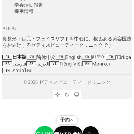
学会活動報告
採用情報
ABOUT
鼻整形・目元・フェイスリフトを中心に、根拠ある美容医療
をお届けするゼティスビューティークリニックです。
日本語
한국어
English
Türkçe
简体中文
JA
ZH
EN
KO
TR
فارسی
العربية
Tiếng Việt
Монгол
FA
AR
VI
MN
ภาษาไทย
TH
© 2026 ゼティスビューティークリニック
予約