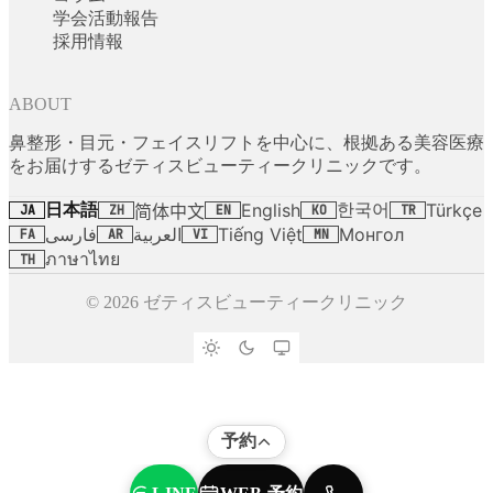
学会活動報告
採用情報
ABOUT
鼻整形・目元・フェイスリフトを中心に、根拠ある美容医療
をお届けするゼティスビューティークリニックです。
日本語
한국어
English
Türkçe
简体中文
JA
ZH
EN
KO
TR
فارسی
العربية
Tiếng Việt
Монгол
FA
AR
VI
MN
ภาษาไทย
TH
© 2026 ゼティスビューティークリニック
予約