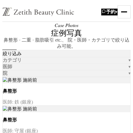
予約
▾
Case Photos
症例写真
鼻整形 · 二重 · 脂肪吸引 etc.、 院・医師・カテゴリで絞り込
み可能。
絞り込み
カテゴリ
医師
院
鼻整形
医師: 鉄 (銀座)
鼻整形
医師: 守屋 (銀座)