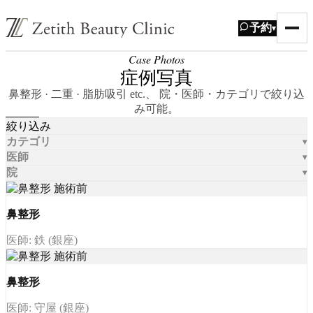
予約
▾
Case Photos
症例写真
鼻整形 · 二重 · 脂肪吸引 etc.、 院・医師・カテゴリで絞り込
み可能。
絞り込み
カテゴリ
医師
院
鼻整形
医師: 鉄 (銀座)
鼻整形
医師: 守屋 (銀座)