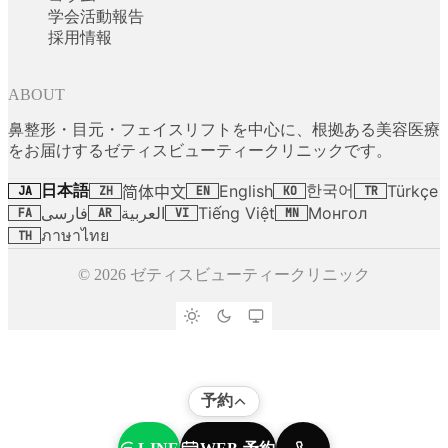
学会活動報告
採用情報
ABOUT
鼻整形・目元・フェイスリフトを中心に、根拠ある美容医療
をお届けするゼティスビューティークリニックです。
日本語
한국어
English
Türkçe
简体中文
JA
ZH
EN
KO
TR
فارسی
العربية
Tiếng Việt
Монгол
FA
AR
VI
MN
ภาษาไทย
TH
© 2026 ゼティスビューティークリニック
予約