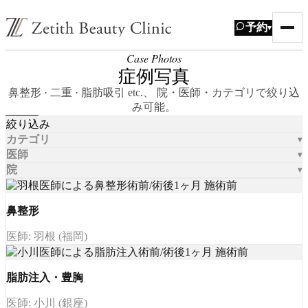
予約
▾
Case Photos
症例写真
鼻整形 · 二重 · 脂肪吸引 etc.、 院・医師・カテゴリで絞り込
み可能。
絞り込み
カテゴリ
医師
院
鼻整形
医師: 羽根 (福岡)
脂肪注入・豊胸
医師: 小川 (銀座)