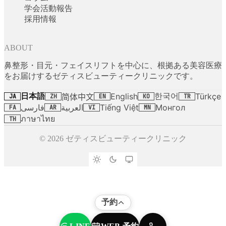
学会活動報告
採用情報
ABOUT
鼻整形・目元・フェイスリフトを中心に、根拠ある美容医療
をお届けするゼティスビューティークリニックです。
日本語
한국어
English
Türkçe
简体中文
JA
ZH
EN
KO
TR
فارسی
العربية
Tiếng Việt
Монгол
FA
AR
VI
MN
ภาษาไทย
TH
© 2026 ゼティスビューティークリニック
予約