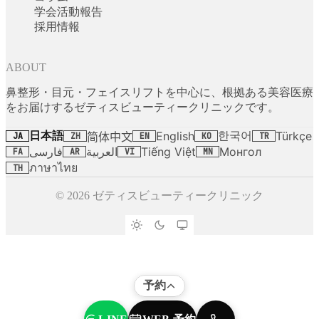
学会活動報告
採用情報
ABOUT
鼻整形・目元・フェイスリフトを中心に、根拠ある美容医療
をお届けするゼティスビューティークリニックです。
日本語
한국어
English
Türkçe
简体中文
JA
ZH
EN
KO
TR
فارسی
العربية
Tiếng Việt
Монгол
FA
AR
VI
MN
ภาษาไทย
TH
© 2026 ゼティスビューティークリニック
予約