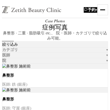
予約
▾
Case Photos
症例写真
鼻整形 · 二重 · 脂肪吸引 etc.、 院・医師・カテゴリで絞り込
み可能。
絞り込み
カテゴリ
医師
院
鼻整形
医師: 鉄 (銀座)
鼻整形
医師: 守屋 (銀座)