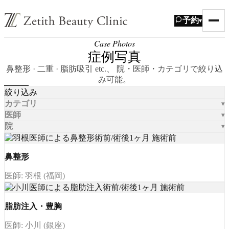
予約
▾
Case Photos
症例写真
鼻整形 · 二重 · 脂肪吸引 etc.、 院・医師・カテゴリで絞り込
み可能。
絞り込み
カテゴリ
医師
院
鼻整形
医師: 羽根 (福岡)
脂肪注入・豊胸
医師: 小川 (銀座)