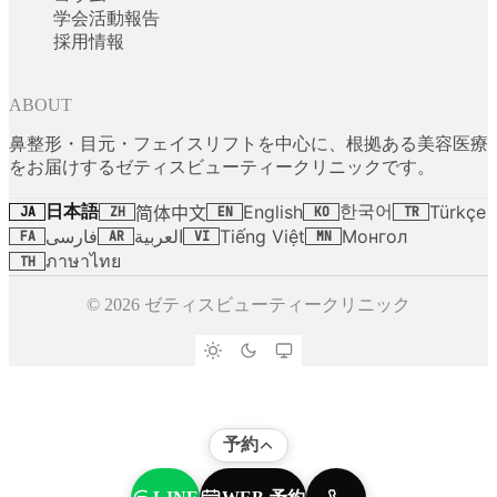
学会活動報告
採用情報
ABOUT
鼻整形・目元・フェイスリフトを中心に、根拠ある美容医療
をお届けするゼティスビューティークリニックです。
日本語
한국어
English
Türkçe
简体中文
JA
ZH
EN
KO
TR
فارسی
العربية
Tiếng Việt
Монгол
FA
AR
VI
MN
ภาษาไทย
TH
© 2026 ゼティスビューティークリニック
予約