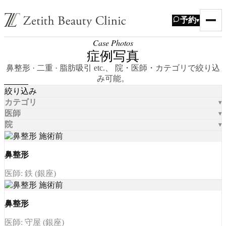
予約
▾
Case Photos
症例写真
鼻整形 · 二重 · 脂肪吸引 etc.、 院・医師・カテゴリで絞り込
み可能。
絞り込み
カテゴリ
医師
院
鼻整形
医師: 鉄 (銀座)
鼻整形
医師: 守屋 (銀座)