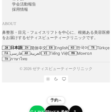
学会活動報告
採用情報
ABOUT
鼻整形・目元・フェイスリフトを中心に、根拠ある美容医療
をお届けするゼティスビューティークリニックです。
日本語
한국어
English
Türkçe
简体中文
JA
ZH
EN
KO
TR
فارسی
العربية
Tiếng Việt
Монгол
FA
AR
VI
MN
ภาษาไทย
TH
© 2026 ゼティスビューティークリニック
予約