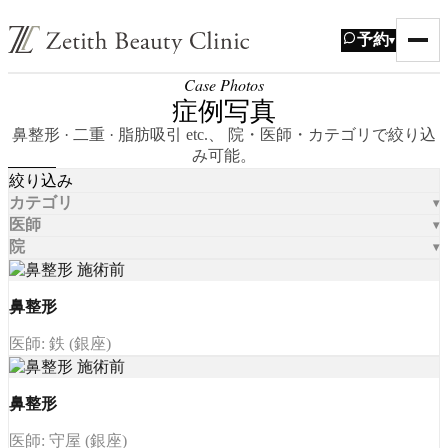
予約
▾
Case Photos
症例写真
鼻整形 · 二重 · 脂肪吸引 etc.、 院・医師・カテゴリで絞り込
み可能。
絞り込み
カテゴリ
医師
院
鼻整形
医師: 鉄 (銀座)
鼻整形
医師: 守屋 (銀座)