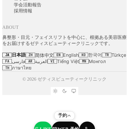
学会活動報告
採用情報
ABOUT
鼻整形・目元・フェイスリフトを中心に、根拠ある美容医療
をお届けするゼティスビューティークリニックです。
日本語
한국어
English
Türkçe
简体中文
JA
ZH
EN
KO
TR
فارسی
العربية
Tiếng Việt
Монгол
FA
AR
VI
MN
ภาษาไทย
TH
© 2026 ゼティスビューティークリニック
予約