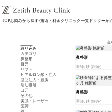
TOP
お悩みから探す
施術・料金
クリニック一覧
ドクター紹
▾
鼻
絞り込み
カテゴリ
鼻整形
鼻整形
目元
医師: 鉄 (銀座)
リフト
ヒアルロン酸・注入
脂肪注入・豊胸
脂肪吸引
口元
鼻整形
その他
美肌・レーザー
医師: 鉄 (銀座)
医師
鉄