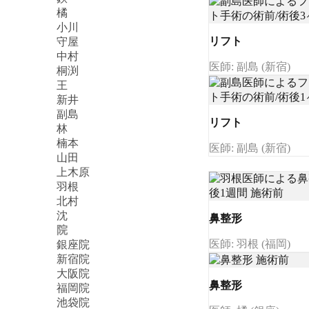
橘
小川
リフト
守屋
中村
医師: 副島 (新宿)
桐渕
王
新井
副島
リフト
林
楠本
医師: 副島 (新宿)
山田
上木原
羽根
北村
沈
鼻整形
院
医師: 羽根 (福岡)
銀座院
新宿院
大阪院
鼻整形
福岡院
池袋院