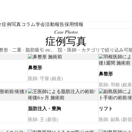
介
症例写真
コラム
学会活動報告
採用情報
Case Photos
症例写真
整形 · 二重 · 脂肪吸引 etc.、 院・医師・カテゴリで絞り込み可
鼻整形
鼻整形
医師: 守屋 (銀座)
医師: 羽根 (銀座
脂肪注入・豊胸
リフト
医師: 王 (新宿)
医師: 副島 (新宿