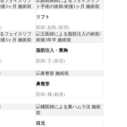
リフト
)
医師: 副島 (新宿)
脂肪注入・豊胸
)
医師: 王 (新宿)
鼻整形
医師: 橘 (銀座)
目元