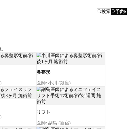
検索
予約
▾
能。
鼻整形
)
医師: 小川 (銀座)
リフト
)
医師: 副島 (新宿)