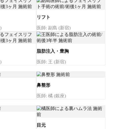
リフト
)
医師: 副島 (新宿)
脂肪注入・豊胸
)
医師: 王 (新宿)
鼻整形
医師: 橘 (銀座)
目元