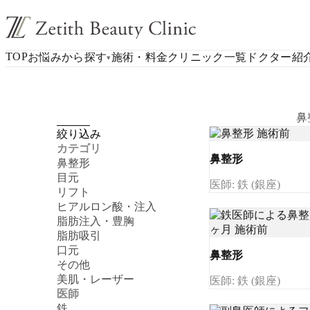
TOP
お悩みから探す
施術・料金
クリニック一覧
ドクター紹
▾
鼻
絞り込み
カテゴリ
鼻整形
鼻整形
目元
医師: 鉄 (銀座)
リフト
ヒアルロン酸・注入
脂肪注入・豊胸
脂肪吸引
口元
鼻整形
その他
美肌・レーザー
医師: 鉄 (銀座)
医師
鉄