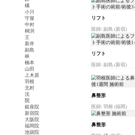
橘
小川
リフト
守屋
中村
医師: 副島 (新宿)
桐渕
王
新井
副島
リフト
林
楠本
医師: 副島 (新宿)
山田
上木原
羽根
北村
沈
鼻整形
院
医師: 羽根 (福岡)
銀座院
新宿院
大阪院
鼻整形
福岡院
池袋院