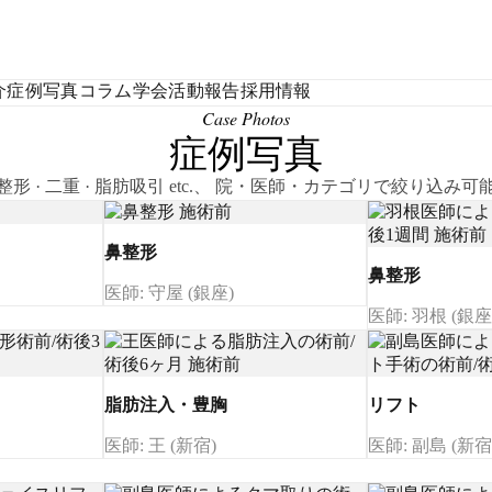
介
症例写真
コラム
学会活動報告
採用情報
Case Photos
症例写真
整形 · 二重 · 脂肪吸引 etc.、 院・医師・カテゴリで絞り込み可
鼻整形
鼻整形
医師: 守屋 (銀座)
医師: 羽根 (銀座
脂肪注入・豊胸
リフト
医師: 王 (新宿)
医師: 副島 (新宿