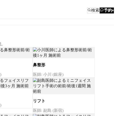
検索
予約
▾
能。
鼻整形
)
医師: 小川 (銀座)
リフト
)
医師: 副島 (新宿)