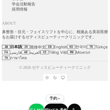
学会活動報告
採用情報
ABOUT
鼻整形・目元・フェイスリフトを中心に、根拠ある美容医療
をお届けするゼティスビューティークリニックです。
日本語
한국어
English
Türkçe
简体中文
JA
ZH
EN
KO
TR
فارسی
العربية
Tiếng Việt
Монгол
FA
AR
VI
MN
ภาษาไทย
TH
© 2026 ゼティスビューティークリニック
予約