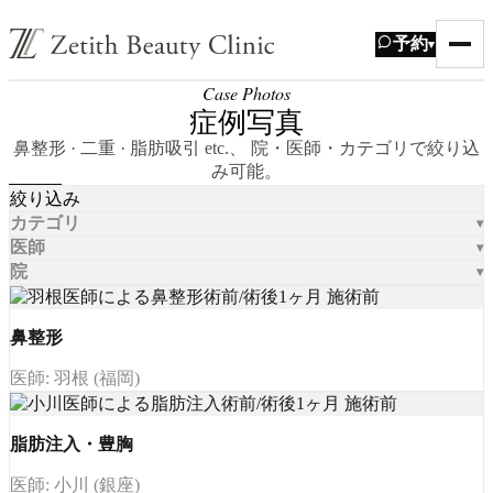
予約
▾
Case Photos
症例写真
鼻整形 · 二重 · 脂肪吸引 etc.、 院・医師・カテゴリで絞り込
み可能。
絞り込み
カテゴリ
医師
院
鼻整形
医師: 羽根 (福岡)
脂肪注入・豊胸
医師: 小川 (銀座)