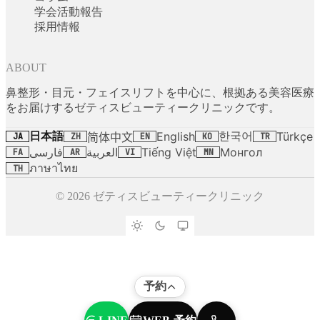
学会活動報告
採用情報
ABOUT
鼻整形・目元・フェイスリフトを中心に、根拠ある美容医療
をお届けするゼティスビューティークリニックです。
日本語
한국어
English
Türkçe
简体中文
JA
ZH
EN
KO
TR
فارسی
العربية
Tiếng Việt
Монгол
FA
AR
VI
MN
ภาษาไทย
TH
© 2026 ゼティスビューティークリニック
予約