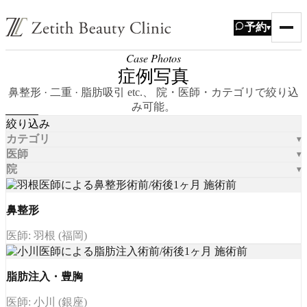
予約
▾
Case Photos
症例写真
鼻整形 · 二重 · 脂肪吸引 etc.、 院・医師・カテゴリで絞り込
み可能。
絞り込み
カテゴリ
医師
院
鼻整形
医師: 羽根 (福岡)
脂肪注入・豊胸
医師: 小川 (銀座)