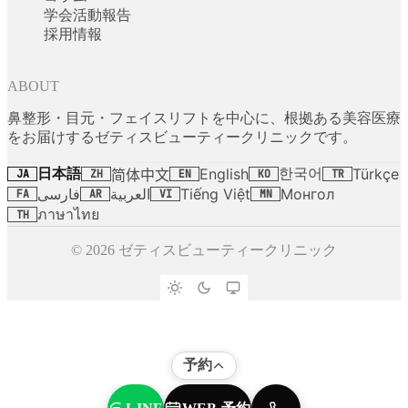
学会活動報告
採用情報
ABOUT
鼻整形・目元・フェイスリフトを中心に、根拠ある美容医療
をお届けするゼティスビューティークリニックです。
日本語
한국어
English
Türkçe
简体中文
JA
ZH
EN
KO
TR
فارسی
العربية
Tiếng Việt
Монгол
FA
AR
VI
MN
ภาษาไทย
TH
© 2026 ゼティスビューティークリニック
予約