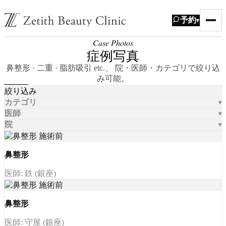
予約
▾
Case Photos
症例写真
鼻整形 · 二重 · 脂肪吸引 etc.、 院・医師・カテゴリで絞り込
み可能。
絞り込み
カテゴリ
医師
院
鼻整形
医師: 鉄 (銀座)
鼻整形
医師: 守屋 (銀座)