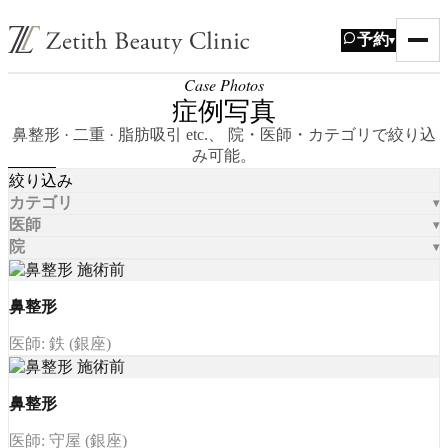
予約
▾
Case Photos
症例写真
鼻整形 · 二重 · 脂肪吸引 etc.、 院・医師・カテゴリで絞り込
み可能。
絞り込み
カテゴリ
医師
院
鼻整形
医師: 鉄 (銀座)
鼻整形
医師: 守屋 (銀座)