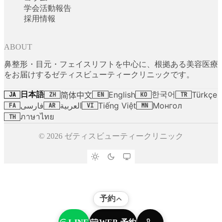
学会活動報告
採用情報
ABOUT
鼻整形・目元・フェイスリフトを中心に、根拠ある美容医療
をお届けするゼティスビューティークリニックです。
日本語
한국어
English
Türkçe
简体中文
JA
ZH
EN
KO
TR
فارسی
العربية
Tiếng Việt
Монгол
FA
AR
VI
MN
ภาษาไทย
TH
© 2026 ゼティスビューティークリニック
予約