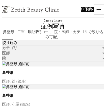
予約
▾
Case Photos
症例写真
鼻整形 · 二重 · 脂肪吸引 etc.、 院・医師・カテゴリで絞り込
み可能。
絞り込み
カテゴリ
医師
院
鼻整形
医師: 鉄 (銀座)
鼻整形
医師: 守屋 (銀座)