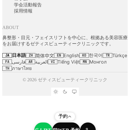
学会活動報告
採用情報
ABOUT
鼻整形・目元・フェイスリフトを中心に、根拠ある美容医療
をお届けするゼティスビューティークリニックです。
日本語
한국어
English
Türkçe
简体中文
JA
ZH
EN
KO
TR
فارسی
العربية
Tiếng Việt
Монгол
FA
AR
VI
MN
ภาษาไทย
TH
© 2026 ゼティスビューティークリニック
予約