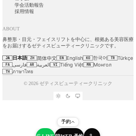
学会活動報告
採用情報
ABOUT
鼻整形・目元・フェイスリフトを中心に、根拠ある美容医療
をお届けするゼティスビューティークリニックです。
日本語
한국어
English
Türkçe
简体中文
JA
ZH
EN
KO
TR
فارسی
العربية
Tiếng Việt
Монгол
FA
AR
VI
MN
ภาษาไทย
TH
© 2026 ゼティスビューティークリニック
予約