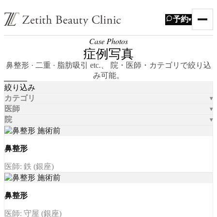
予約
▾
Case Photos
症例写真
鼻整形 · 二重 · 脂肪吸引 etc.、 院・医師・カテゴリで絞り込
み可能。
絞り込み
カテゴリ
医師
院
鼻整形
医師: 鉄 (銀座)
鼻整形
医師: 守屋 (銀座)