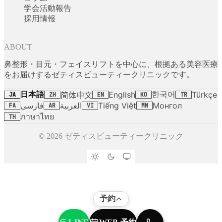
学会活動報告
採用情報
ABOUT
鼻整形・目元・フェイスリフトを中心に、根拠ある美容医療
をお届けするゼティスビューティークリニックです。
日本語
한국어
English
Türkçe
简体中文
JA
ZH
EN
KO
TR
فارسی
العربية
Tiếng Việt
Монгол
FA
AR
VI
MN
ภาษาไทย
TH
© 2026 ゼティスビューティークリニック
予約