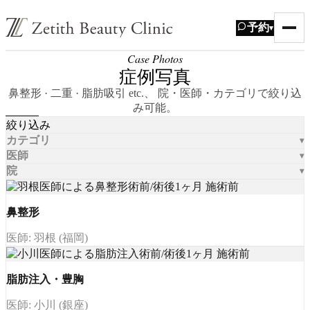
予約
▾
Case Photos
症例写真
鼻整形 · 二重 · 脂肪吸引 etc.、 院・医師・カテゴリで絞り込
み可能。
絞り込み
カテゴリ
医師
院
鼻整形
医師: 羽根 (福岡)
脂肪注入・豊胸
医師: 小川 (銀座)