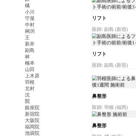
橘
小川
リフト
守屋
中村
医師: 副島 (新宿)
桐渕
王
新井
副島
リフト
林
楠本
医師: 副島 (新宿)
山田
上木原
羽根
北村
沈
鼻整形
院
医師: 羽根 (福岡)
銀座院
新宿院
大阪院
鼻整形
福岡院
池袋院