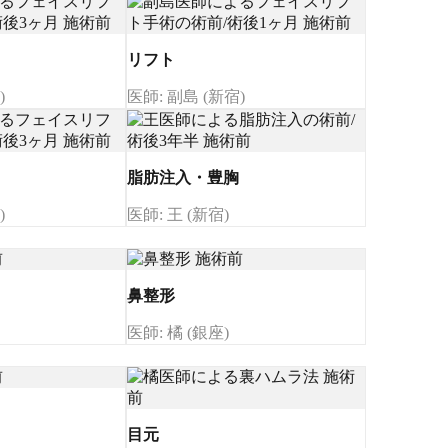
リフト
)
医師: 副島 (新宿)
脂肪注入・豊胸
)
医師: 王 (新宿)
鼻整形
医師: 橘 (銀座)
目元