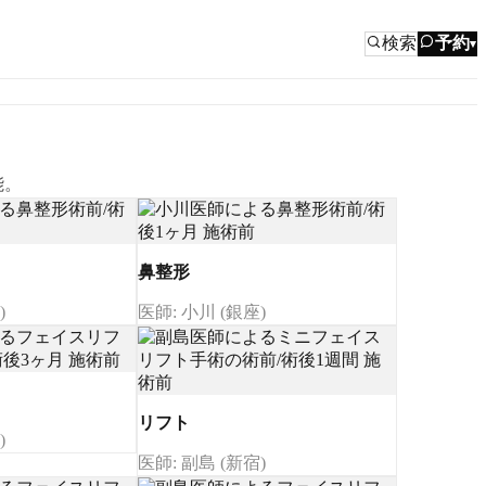
検索
予約
▾
能。
鼻整形
)
医師: 小川 (銀座)
リフト
)
医師: 副島 (新宿)