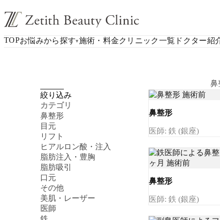
TOP
お悩みから探す
施術・料金
クリニック一覧
ドクター紹
▾
鼻
絞り込み
カテゴリ
鼻整形
鼻整形
目元
医師: 鉄 (銀座)
リフト
ヒアルロン酸・注入
脂肪注入・豊胸
脂肪吸引
口元
鼻整形
その他
美肌・レーザー
医師: 鉄 (銀座)
医師
鉄