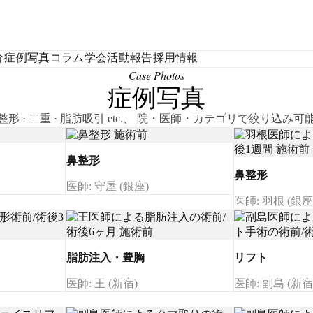
介
症例写真
コラム
学会活動報告
採用情報
Case Photos
症例写真
整形 · 二重 · 脂肪吸引 etc.、 院・医師・カテゴリで絞り込み可
鼻整形
鼻整形
医師: 守屋 (銀座)
医師: 羽根 (銀座
脂肪注入・豊胸
リフト
医師: 王 (新宿)
医師: 副島 (新宿