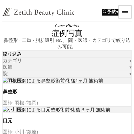
予約
▾
Case Photos
症例写真
鼻整形 · 二重 · 脂肪吸引 etc.、 院・医師・カテゴリで絞り込
み可能。
絞り込み
カテゴリ
医師
院
鼻整形
医師: 羽根 (福岡)
目元
医師: 小川 (銀座)