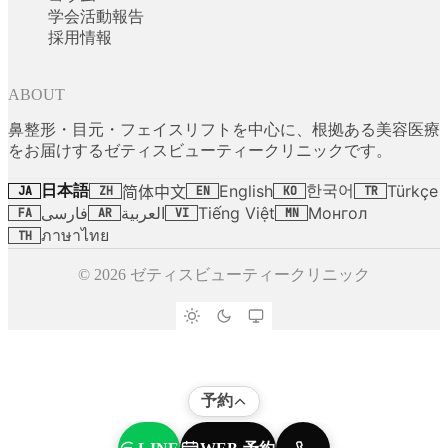
学会活動報告
採用情報
ABOUT
鼻整形・目元・フェイスリフトを中心に、根拠ある美容医療
をお届けするゼティスビューティークリニックです。
日本語
한국어
English
Türkçe
简体中文
JA
ZH
EN
KO
TR
فارسی
العربية
Tiếng Việt
Монгол
FA
AR
VI
MN
ภาษาไทย
TH
© 2026 ゼティスビューティークリニック
予約