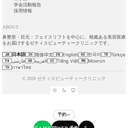
学会活動報告
採用情報
ABOUT
鼻整形・目元・フェイスリフトを中心に、根拠ある美容医療
をお届けするゼティスビューティークリニックです。
日本語
한국어
English
Türkçe
简体中文
JA
ZH
EN
KO
TR
فارسی
العربية
Tiếng Việt
Монгол
FA
AR
VI
MN
ภาษาไทย
TH
© 2026 ゼティスビューティークリニック
予約