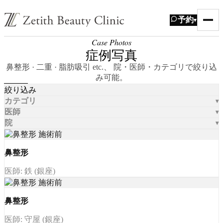
予約
▾
Case Photos
症例写真
鼻整形 · 二重 · 脂肪吸引 etc.、 院・医師・カテゴリで絞り込
み可能。
絞り込み
カテゴリ
医師
院
鼻整形
医師: 鉄 (銀座)
鼻整形
医師: 守屋 (銀座)