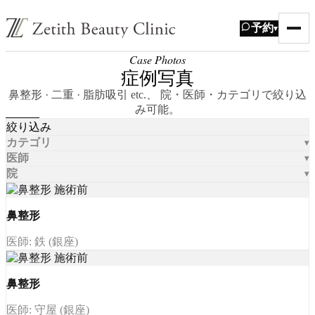
予約
▾
Case Photos
症例写真
鼻整形 · 二重 · 脂肪吸引 etc.、 院・医師・カテゴリで絞り込
み可能。
絞り込み
カテゴリ
医師
院
鼻整形
医師: 鉄 (銀座)
鼻整形
医師: 守屋 (銀座)