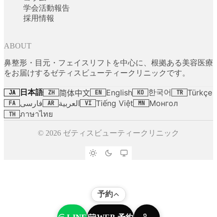
学会活動報告
採用情報
ABOUT
鼻整形・目元・フェイスリフトを中心に、根拠ある美容医療
をお届けするゼティスビューティークリニックです。
日本語
한국어
English
Türkçe
简体中文
JA
ZH
EN
KO
TR
فارسی
العربية
Tiếng Việt
Монгол
FA
AR
VI
MN
ภาษาไทย
TH
© 2026 ゼティスビューティークリニック
予約